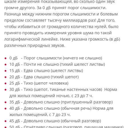
шкале измерения показывающей, во сколько один звук
громче другого. За 0 дБ принят порог слышимости.
Разница между нижним порогом слышимости и болевым
пределом составляет тысячу миллиардов раз! Для того,
чтобы избавиться от громадного количества нулей, было
принято проводить измерения уровня шума по такой
логарифмической линейке. Ниже указана громкость (в дБ)
различных природных звуков.
0 дБ - Порог слышимости (ничего не слышно)
10 дБ - Почти не слышно (тихий шелест листвы)
15 дБ - Едва слышно (шелест листвы)
20 дБ - Едва слышно (тихий шепот)
25 дБ - Тихо (шепот человека)
30 дБ - Тихо (шепот, тиканье настенных часов) Норма
для жилых помещений ночью, с 23 до 7 ч.
35 дБ - Довольно слышно (приглушенный разговор)
40 дБ - Довольно слышно (обычная речь) Норма для
жилых помещений, с 7 до 23 ч.
45 дБ - Довольно слышно (обычный разговор)
50 дБ - Отчётливо слышно (разговор, пишущая машинка)