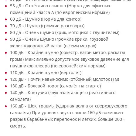
55 дБ - Отчётливо слышно (Норма для офисных
помещений класса А (по европейским нормам)
60 дБ - Шумно (Норма для контор)
70 дБ - Шумно (громкие разговоры)
80 дБ - Очень шумно (крик, мотоцикл с глушителем)
90 дБ - Очень шумно (громкие крики, грузовой
железнодорожный вагон (в семи метрах)
100 дБ - Крайне шумно (оркестр, вагон метро, раскаты
грома) Максимально допустимое звуковое давление для
наушников плеера (по европейским нормам)
110 дБ - Крайне шумно (вертолёт)
120 дБ - Почти невыносимо (отбойный молоток (1м)
130 дБ - Болевой порог (самолёт на старте)
140 дБ - Контузия (звук взлетающего реактивного
самолета)
160 дБ - Шок, травмы (ударная волна от сверхзвукового
самолёта) При уровнях звука свыше 160 дБ возможен
разрыв барабанных перепонок и лёгких, больше 200 -
смерть.