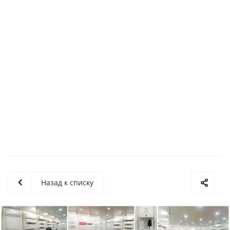
Aircon RED JAC-07HPSA/IF
Много
23 900
руб.
/шт
24 900
руб.
Назад к списку