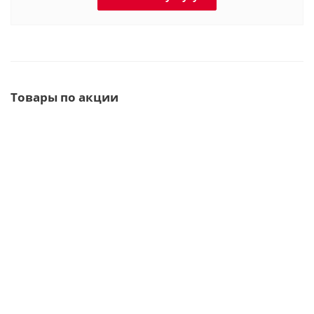
Товары по акции
Centek CT-65F09
Много