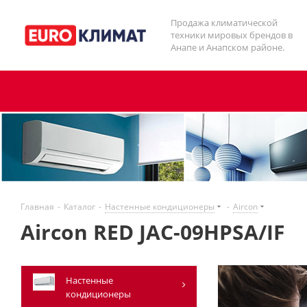
Продажа климатической
техники мировых брендов в
Анапе и Анапском районе.
Главная
-
Каталог
-
Настенные кондиционеры
-
Aircon
Aircon RED JAC-09HPSA/IF
Настенные
кондиционеры