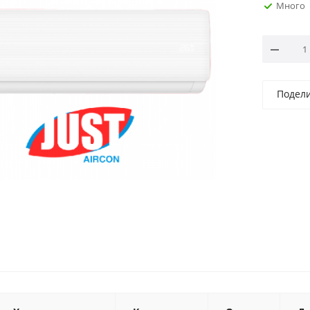
Много
Подел