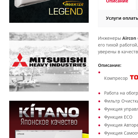
Описание
Услуги оплат
Инженеры
Aircon
его тихой работо
уверены в качест
Описание:
Компресор
Работа на обогр
Фильтр Очистк
Функция управл
Функция ECO
Функция Автор
Функция Самоо