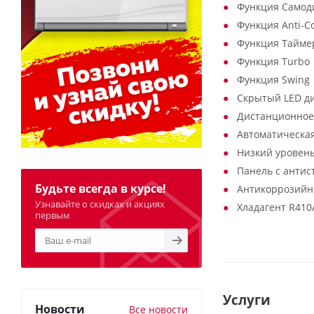
Функция Самод
Функция Anti-Co
Функция Тайме
Функция Turbo
Функция Swing
Скрытый LED д
Дистанционное
Автоматическа
Низкий уровень
Панель с анти
Будьте всегда в курсе!
Антикоррозийн
Узнавайте о скидках и акциях
Хладагент R410
первым
Услуги
Новости
Все новости