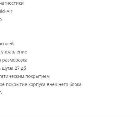
иагностики
ld-Air
р
исплей
 управление
я разморозка
 шума 27 дб
статическим покрытием
ое покрытие корпуса внешнего блока
A