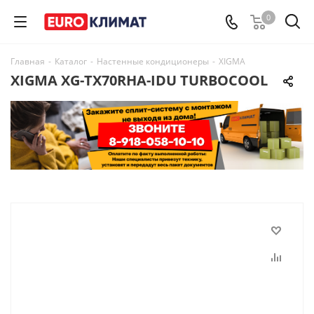
0
Главная
-
Каталог
-
Настенные кондиционеры
-
XIGMA
XIGMA XG-TX70RHA-IDU TURBOCOOL